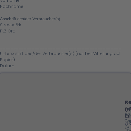
Vorname:
Nachname:
Anschrift des/der Verbraucher(s)
Strasse/Nr:
PLZ Ort:
______________________________________________
Unterschrift des/der Verbraucher(s) (nur bei Mitteilung auf
Papier)
Datum
Ko
Re
An
Ton
Qu
AG
Ene
Li
Gm
Ho
Wid
Ge
Üb