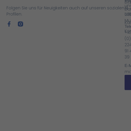
Im
Bit
un
Folgen Sie uns für Neuigkeiten auch auf unseren sozialen
14
Da
Profilen:
Le
53
Mu
Kar
Tel
Ko
+4
(0)
224
91 
39
E-M
ma